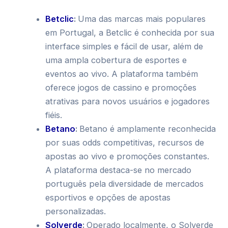
Betclic
:
Uma das marcas mais populares
em Portugal, a Betclic é conhecida por sua
interface simples e fácil de usar, além de
uma ampla cobertura de esportes e
eventos ao vivo. A plataforma também
oferece jogos de cassino e promoções
atrativas para novos usuários e jogadores
fiéis.
Betano
:
Betano é amplamente reconhecida
por suas odds competitivas, recursos de
apostas ao vivo e promoções constantes.
A plataforma destaca-se no mercado
português pela diversidade de mercados
esportivos e opções de apostas
personalizadas.
Solverde
:
Operado localmente, o Solverde