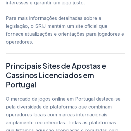
interesses e garantir um jogo justo.
Para mais informações detalhadas sobre a
legislação, o SRIJ mantém um site oficial que
fornece atualizações e orientações para jogadores e
operadores.
Principais Sites de Apostas e
Cassinos Licenciados em
Portugal
O mercado de jogos online em Portugal destaca-se
pela diversidade de plataformas que combinam
operadores locais com marcas internacionais
amplamente reconhecidas. Todas as plataformas
que listamos aqui são licenciadas e reguladas pelo