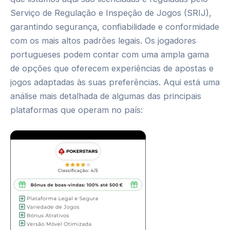
Serviço de Regulação e Inspeção de Jogos (SRIJ),
garantindo segurança, confiabilidade e conformidade
com os mais altos padrões legais. Os jogadores
portugueses podem contar com uma ampla gama
de opções que oferecem experiências de apostas e
jogos adaptadas às suas preferências. Aqui está uma
análise mais detalhada de algumas das principais
plataformas que operam no país: