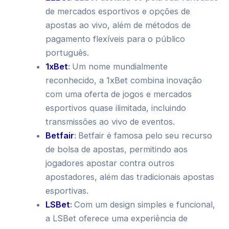
de mercados esportivos e opções de
apostas ao vivo, além de métodos de
pagamento flexíveis para o público
português.
1xBet
:
Um nome mundialmente
reconhecido, a 1xBet combina inovação
com uma oferta de jogos e mercados
esportivos quase ilimitada, incluindo
transmissões ao vivo de eventos.
Betfair
:
Betfair é famosa pelo seu recurso
de bolsa de apostas, permitindo aos
jogadores apostar contra outros
apostadores, além das tradicionais apostas
esportivas.
LSBet
:
Com um design simples e funcional,
a LSBet oferece uma experiência de