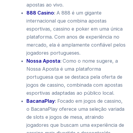
apostas ao vivo.
888 Casino
:
A 888 é um gigante
internacional que combina apostas
esportivas, cassino e poker em uma única
plataforma. Com anos de experiência no
mercado, ela é amplamente confiável pelos
jogadores portugueses.
Nossa Aposta
:
Como o nome sugere, a
Nossa Aposta é uma plataforma
portuguesa que se destaca pela oferta de
jogos de cassino, combinada com apostas
esportivas adaptadas ao público local.
BacanaPlay
:
Focado em jogos de cassino,
o BacanaPlay oferece uma seleção variada
de slots e jogos de mesa, atraindo
jogadores que buscam uma experiência de