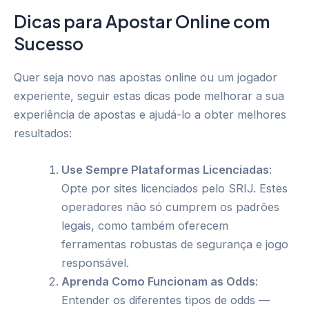
Dicas para Apostar Online com
Sucesso
Quer seja novo nas apostas online ou um jogador
experiente, seguir estas dicas pode melhorar a sua
experiência de apostas e ajudá-lo a obter melhores
resultados:
Use Sempre Plataformas Licenciadas
:
Opte por sites licenciados pelo SRIJ. Estes
operadores não só cumprem os padrões
legais, como também oferecem
ferramentas robustas de segurança e jogo
responsável.
Aprenda Como Funcionam as Odds
:
Entender os diferentes tipos de odds —