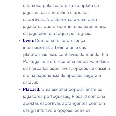
é famoso pela sua oferta completa de
jogos de cassino online e apostas
esportivas. A plataforma é ideal para
jogadores que procuram uma experiência
de jogo com um toque português.
bwin
:
Com uma forte presença
internacional, a bwin é uma das
plataformas mais confiáveis do mundo. Em
Portugal, ela oferece uma ampla variedade
de mercados esportivos, opções de cassino
e uma experiência de apostas segura e
estável.
Placard
:
Uma escolha popular entre os
jogadores portugueses, Placard combina
apostas esportivas abrangentes com um
design intuitivo e opções locais de