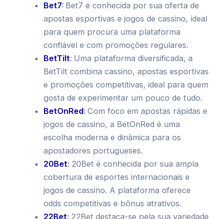
Bet7
:
Bet7 é conhecida por sua oferta de
apostas esportivas e jogos de cassino, ideal
para quem procura uma plataforma
confiável e com promoções regulares.
BetTilt
:
Uma plataforma diversificada, a
BetTilt combina cassino, apostas esportivas
e promoções competitivas, ideal para quem
gosta de experimentar um pouco de tudo.
BetOnRed
:
Com foco em apostas rápidas e
jogos de cassino, a BetOnRed é uma
escolha moderna e dinâmica para os
apostadores portugueses.
20Bet
:
20Bet é conhecida por sua ampla
cobertura de esportes internacionais e
jogos de cassino. A plataforma oferece
odds competitivas e bônus atrativos.
22Bet
:
22Bet destaca-se pela sua variedade